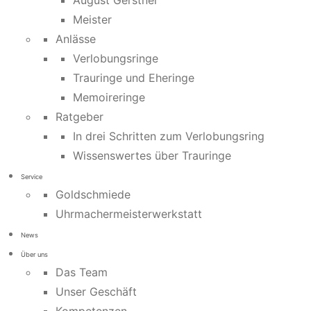
August Gerstner
Meister
Anlässe
Verlobungsringe
Trauringe und Eheringe
Memoireringe
Ratgeber
In drei Schritten zum Verlobungsring
Wissenswertes über Trauringe
Service
Goldschmiede
Uhrmachermeisterwerkstatt
News
Über uns
Das Team
Unser Geschäft