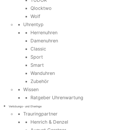
TUDOR
Qlocktwo
Wolf
Uhrentyp
Herrenuhren
Damenuhren
Classic
Sport
Smart
Wanduhren
Zubehör
Wissen
Ratgeber Uhrenwartung
Verlobungs- und Eheringe
Trauringpartner
Henrich & Denzel