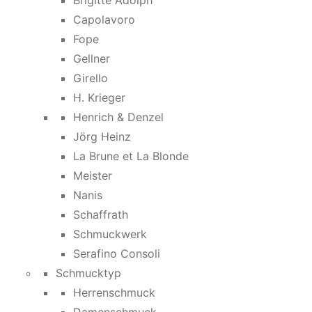
Brigitte Adolph
Capolavoro
Fope
Gellner
Girello
H. Krieger
Henrich & Denzel
Jörg Heinz
La Brune et La Blonde
Meister
Nanis
Schaffrath
Schmuckwerk
Serafino Consoli
Schmucktyp
Herrenschmuck