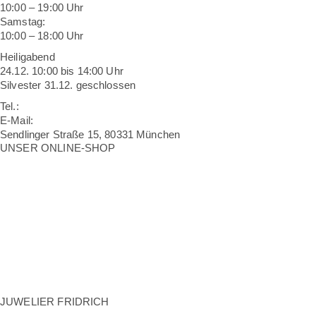
10:00 – 19:00 Uhr
Samstag:
10:00 – 18:00 Uhr
Heiligabend
24.12. 10:00 bis 14:00 Uhr
Silvester 31.12. geschlossen
Tel.:
089 2608038
E-Mail:
info@fridrich.de
Sendlinger Straße 15, 80331 München
UNSER ONLINE-SHOP
Sicherheit Ihrer Bestellung
Widerruf und Rückgabe
Lieferung / Versandkosten
Zahlungsarten
Impressum
AGB
Datenschutz
Erklärung zur Barrierefreiheit
Nutzungsbedingungen
JUWELIER FRIDRICH