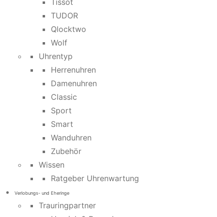
Tissot
TUDOR
Qlocktwo
Wolf
Uhrentyp
Herrenuhren
Damenuhren
Classic
Sport
Smart
Wanduhren
Zubehör
Wissen
Ratgeber Uhrenwartung
Verlobungs- und Eheringe
Trauringpartner