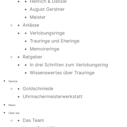
Henrich & Denzel
August Gerstner
Meister
Anlässe
Verlobungsringe
Trauringe und Eheringe
Memoireringe
Ratgeber
In drei Schritten zum Verlobungsring
Wissenswertes über Trauringe
Service
Goldschmiede
Uhrmachermeisterwerkstatt
News
Über uns
Das Team