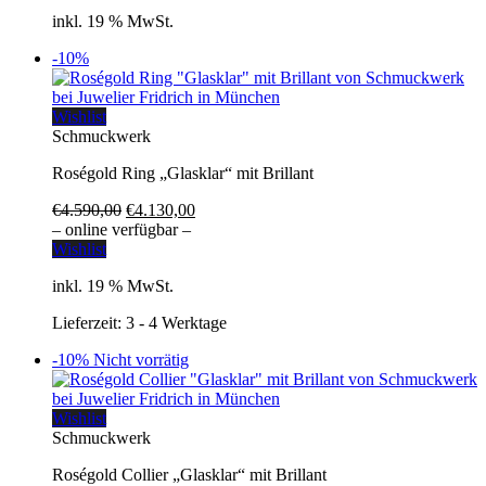
inkl. 19 % MwSt.
-10%
Wishlist
Schmuckwerk
Roségold Ring „Glasklar“ mit Brillant
Ursprünglicher
Aktueller
€
4.590,00
€
4.130,00
Preis
Preis
– online verfügbar –
war:
ist:
Wishlist
€4.590,00
€4.130,00.
inkl. 19 % MwSt.
Lieferzeit:
3 - 4 Werktage
-10%
Nicht vorrätig
Wishlist
Schmuckwerk
Roségold Collier „Glasklar“ mit Brillant