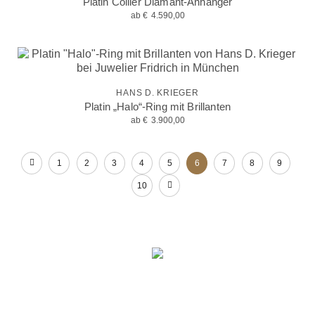
Platin Collier Diamant-Anhänger
ab
€
4.590,00
HANS D. KRIEGER
Platin „Halo“-Ring mit Brillanten
ab
€
3.900,00
1
2
3
4
5
6
7
8
9
10