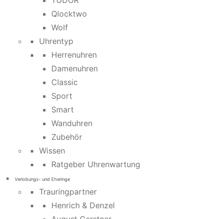
TUDOR
Qlocktwo
Wolf
Uhrentyp
Herrenuhren
Damenuhren
Classic
Sport
Smart
Wanduhren
Zubehör
Wissen
Ratgeber Uhrenwartung
Verlobungs- und Eheringe
Trauringpartner
Henrich & Denzel