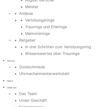
August Gerstner
Meister
Anlässe
Verlobungsringe
Trauringe und Eheringe
Memoireringe
Ratgeber
In drei Schritten zum Verlobungsring
Wissenswertes über Trauringe
Service
Goldschmiede
Uhrmachermeisterwerkstatt
News
Über uns
Das Team
Unser Geschäft