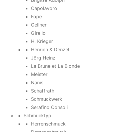
Brigitte Adolph
Capolavoro
Fope
Gellner
Girello
H. Krieger
Henrich & Denzel
Jörg Heinz
La Brune et La Blonde
Meister
Nanis
Schaffrath
Schmuckwerk
Serafino Consoli
Schmucktyp
Herrenschmuck