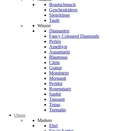
Brautschmuck
Geschenkideen
Siegelringe
Taufe
Wissen
Diamanten
Fancy Coloured Diamonds
Perlen
Amethyst
Aquamarin
Blautopas
Citrin
Granat
Mondstein
Morganit
Peridot
Rosenquarz
Saphir
Tansanit
Topas
Turmalin
Uhren
Marken
Ebel
Erwin Sattler