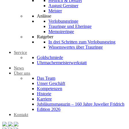
Henrich & Denzel
August Gerstner
Meister
Anlässe
Verlobungsringe
Trauringe und Eheringe
Memoireringe
Ratgeber
In drei Schritten zum Verlobungsring
Wissenswertes über Trauringe
Service
Goldschmiede
Uhrmachermeisterwerkstatt
News
Über uns
Das Team
Unser Geschäft
Kompetenzen
Historie
Karriere
Jubiläumsmagazin – 160 Jahre Juwelier Fridrich
Edition 2026
Kontakt