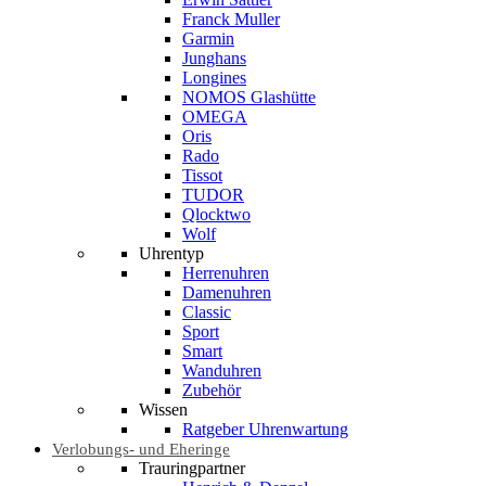
Franck Muller
Garmin
Junghans
Longines
NOMOS Glashütte
OMEGA
Oris
Rado
Tissot
TUDOR
Qlocktwo
Wolf
Uhrentyp
Herrenuhren
Damenuhren
Classic
Sport
Smart
Wanduhren
Zubehör
Wissen
Ratgeber Uhrenwartung
Verlobungs- und Eheringe
Trauringpartner