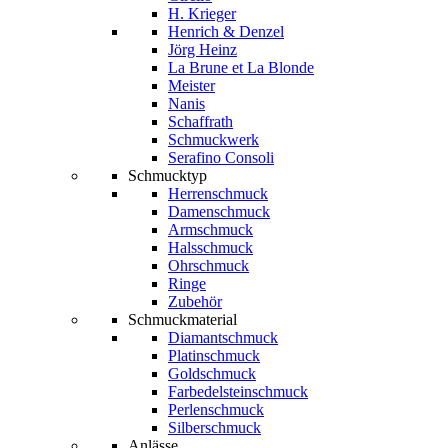
H. Krieger
Henrich & Denzel
Jörg Heinz
La Brune et La Blonde
Meister
Nanis
Schaffrath
Schmuckwerk
Serafino Consoli
Schmucktyp
Herrenschmuck
Damenschmuck
Armschmuck
Halsschmuck
Ohrschmuck
Ringe
Zubehör
Schmuckmaterial
Diamantschmuck
Platinschmuck
Goldschmuck
Farbedelsteinschmuck
Perlenschmuck
Silberschmuck
Anlässe