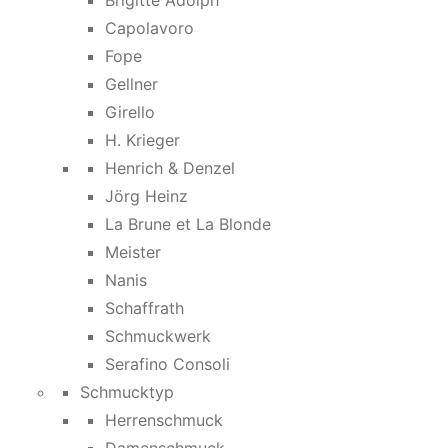
Brigitte Adolph
Capolavoro
Fope
Gellner
Girello
H. Krieger
Henrich & Denzel
Jörg Heinz
La Brune et La Blonde
Meister
Nanis
Schaffrath
Schmuckwerk
Serafino Consoli
Schmucktyp
Herrenschmuck