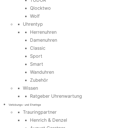
TUDOR
Qlocktwo
Wolf
Uhrentyp
Herrenuhren
Damenuhren
Classic
Sport
Smart
Wanduhren
Zubehör
Wissen
Ratgeber Uhrenwartung
Verlobungs- und Eheringe
Trauringpartner
Henrich & Denzel