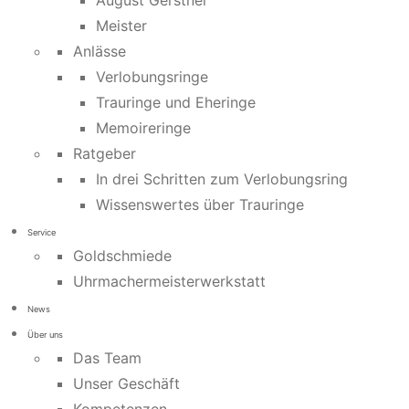
August Gerstner
Meister
Anlässe
Verlobungsringe
Trauringe und Eheringe
Memoireringe
Ratgeber
In drei Schritten zum Verlobungsring
Wissenswertes über Trauringe
Service
Goldschmiede
Uhrmachermeisterwerkstatt
News
Über uns
Das Team
Unser Geschäft