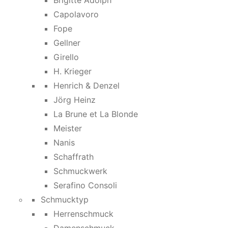
Brigitte Adolph
Capolavoro
Fope
Gellner
Girello
H. Krieger
Henrich & Denzel
Jörg Heinz
La Brune et La Blonde
Meister
Nanis
Schaffrath
Schmuckwerk
Serafino Consoli
Schmucktyp
Herrenschmuck