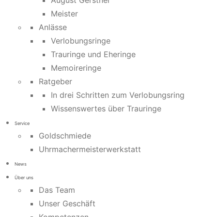
August Gerstner
Meister
Anlässe
Verlobungsringe
Trauringe und Eheringe
Memoireringe
Ratgeber
In drei Schritten zum Verlobungsring
Wissenswertes über Trauringe
Service
Goldschmiede
Uhrmachermeisterwerkstatt
News
Über uns
Das Team
Unser Geschäft