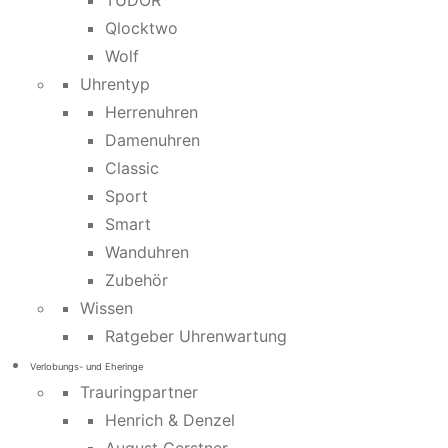
TUDOR
Qlocktwo
Wolf
Uhrentyp
Herrenuhren
Damenuhren
Classic
Sport
Smart
Wanduhren
Zubehör
Wissen
Ratgeber Uhrenwartung
Verlobungs- und Eheringe
Trauringpartner
Henrich & Denzel