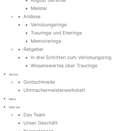
August Gerstner
Meister
Anlässe
Verlobungsringe
Trauringe und Eheringe
Memoireringe
Ratgeber
In drei Schritten zum Verlobungsring
Wissenswertes über Trauringe
Service
Goldschmiede
Uhrmachermeisterwerkstatt
News
Über uns
Das Team
Unser Geschäft