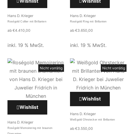
Wishlist
Wishlist
Hans D. Krieger
Hans D. Krieger
Roségold Collier mit Brillanten
Roségold Ring mit Brillanten
ab
€
4.410,00
ab
€
3.650,00
inkl. 19 % MwSt.
inkl. 19 % MwSt.
Nicht vorrätig
Nicht vorrätig
Wishlist
Wishlist
Hans D. Krieger
Weißgold Ohrstecker mit Brillanten
Hans D. Krieger
ab
€
3.550,00
Roségold Memoirering mit braunen
Diamanten