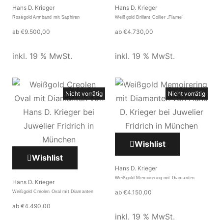
Hans D. Krieger
Hans D. Krieger
Roségold Armband mit Saphiren
Weißgold Brillant Collier „Flame“
ab
€
9.500,00
ab
€
4.730,00
inkl. 19 % MwSt.
inkl. 19 % MwSt.
Nicht vorrätig
Nicht vorrätig
Wishlist
Wishlist
Hans D. Krieger
Weißgold Memoirering mit Diamanten
Hans D. Krieger
ab
€
4.150,00
Weißgold Creolen Oval mit Diamanten
ab
€
4.490,00
inkl. 19 % MwSt.