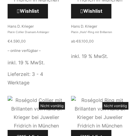
Wishlist
Wishlist
Hans D. Krieger
Hans D. Krieger
Platin Collier Diamant-Anhänger
Platin „Halo“-Ring mit Brillanten
€
4.590,00
ab
€
6.100,00
– online verfügbar –
inkl. 19 % MwSt.
inkl. 19 % MwSt.
Lieferzeit:
3 - 4
Werktage
Nicht vorrätig
Nicht vorrätig