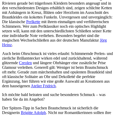
Rivieren gerade bei trägerlosen Kleidern besonders angesagt und in
den verschiedensten Designs erhältlich sind, zeigen schlichte Ketten
mit Anhängern in Kreuz, Blüten oder Herzform im Ausschnitt des
Brautkleides ein kokettes Funkeln. Unvergessen und unvergänglich:
Die klassische
Perlkette
mit ihrem einmaligen und verführerischen
Schimmern. Wer zum Perlklassiker noch ein optisches Highlight
setzen will, kann mit den unterschiedlichsten Schließen seiner Kette
eine individuelle Note verliehen. Besonders begehrt sind die
magischen Wechselschließen aus der deutschen Manufaktur
Jörg
Heinz
.
Auch beim Ohrschmuck ist vieles erlaubt: Schimmernde Perlen- und
zierliche Brillantstecker wirken edel und zurückhaltend, während
glitzernde
Creolen
und längere Ohrhänger eine zusätzliche Prise
Glamour verleihen. Generell gilt: Weniger ist beim Brautschmuck
oft mehr. Gerade zum märchenhaften und opulenten Brautkleid sind
oft klassische Solitaire an Ohr und Dekolletté die perfekte
Ergänzung, hier führen wir eine große Auswahl an Kreationen aus
dem hauseigenen
Atelier Fridrich
.
Ich möchte bald heiraten und suche besonderen Schmuck – was
haben Sie da im Angebot?
Der Spitzen-Tipp in Sachen Brautschmuck ist sicherlich die
Designerin
Brigitte Adolph
. Nicht nur Romantikerinnen sollten ihre