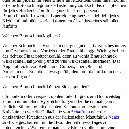
oder Strumpfband für viele Bräute unverzichtbar, denn ihnen kommt
oft eine historisch begründete Bedeutung zu. Doch das i-Tüpfelchen
für jedes Hochzeits-Outfit ist ganz sicher der passende
Brautschmuck: Er wertet als perfekt eingesetztes Highlight jedes
Kleid auf und bildet so den krönenden Abschluss eines stilvollen
Auftritts.
Welchen Brautschmuck gibt es?
Welcher Schmuck als Brautschmuck geeignet ist, ist ganz besonders
von Geschmack und Vorlieben der Braut abhängig. Wichtig ist hier
das richtige Fingerspitzengefühl, denn zu wenig Brautschmuck
wirkt schnell langweilig und zu viel wirkt schnell überladen. Das
Angebot reicht von Ketten und Colliers, über Ohr- und
Armschmuck. Erlaubt ist, was gefällt, denn nur darauf kommt es an
diesem Tag an!
Welchen Brautschmuck können Sie empfehlen?
Ob modern oder verspielt, opulent oder filigran, am Hochzeitstag
kann man funkelnde Eyecatcher tragen oder die einmalige und
festliche Stimmung mit dezentem Schmuck unterstreichen.
Kollektionen wie die Calla-Linie von
Schaffrath
oder die
einzigartigen Kreationen aus der italienischen Manufaktur
Nanis
sind wie geschaffen, um die Besonderheit dieses Tages zu
unterstreichen. Während romantische Blüten-Colliers und enge