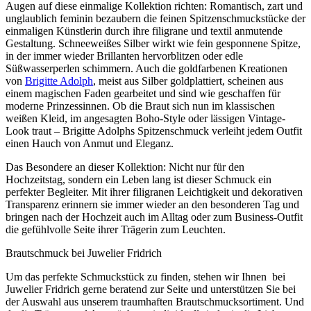
Augen auf diese einmalige Kollektion richten: Romantisch, zart und
unglaublich feminin bezaubern die feinen Spitzenschmuckstücke der
einmaligen Künstlerin durch ihre filigrane und textil anmutende
Gestaltung. Schneeweißes Silber wirkt wie fein gesponnene Spitze,
in der immer wieder Brillanten hervorblitzen oder edle
Süßwasserperlen schimmern. Auch die goldfarbenen Kreationen
von
Brigitte Adolph
, meist aus Silber goldplattiert, scheinen aus
einem magischen Faden gearbeitet und sind wie geschaffen für
moderne Prinzessinnen. Ob die Braut sich nun im klassischen
weißen Kleid, im angesagten Boho-Style oder lässigen Vintage-
Look traut – Brigitte Adolphs Spitzenschmuck verleiht jedem Outfit
einen Hauch von Anmut und Eleganz.
Das Besondere an dieser Kollektion: Nicht nur für den
Hochzeitstag, sondern ein Leben lang ist dieser Schmuck ein
perfekter Begleiter. Mit ihrer filigranen Leichtigkeit und dekorativen
Transparenz erinnern sie immer wieder an den besonderen Tag und
bringen nach der Hochzeit auch im Alltag oder zum Business-Outfit
die gefühlvolle Seite ihrer Trägerin zum Leuchten.
Brautschmuck bei Juwelier Fridrich
Um das perfekte Schmuckstück zu finden, stehen wir Ihnen bei
Juwelier Fridrich gerne beratend zur Seite und unterstützen Sie bei
der Auswahl aus unserem traumhaften Brautschmucksortiment. Und