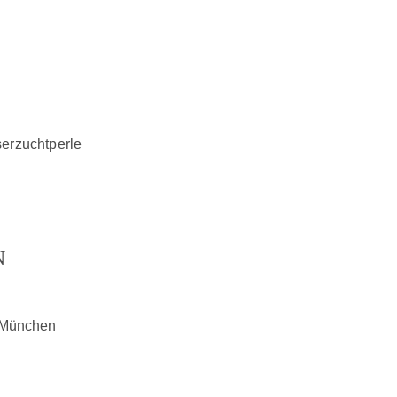
erzuchtperle
N