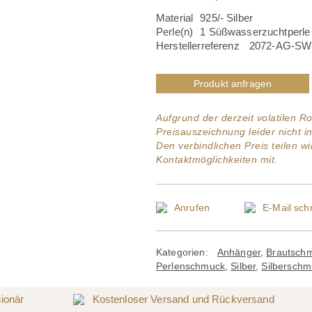
Material
925/- Silber
Perle(n)
1 Süßwasserzuchtperle
Herstellerreferenz
2072-AG-SW
Produkt anfragen
Aufgrund der derzeit volatilen Ro
Preisauszeichnung leider nicht 
Den verbindlichen Preis teilen w
Kontaktmöglichkeiten mit.
Anrufen
E-Mail
schr
Kategorien:
Anhänger
,
Brautsch
Perlenschmuck
,
Silber
,
Silberschm
sionär
Kostenloser Versand und Rückversand