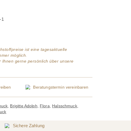
-1
hstoffpreise ist eine tagesaktuelle
immer möglich.
ir Ihnen gerne persönlich über unsere
eiben
Beratungstermin
vereinbaren
muck
,
Brigitte Adolph
,
Flora
,
Halsschmuck
,
uck
Sichere Zahlung