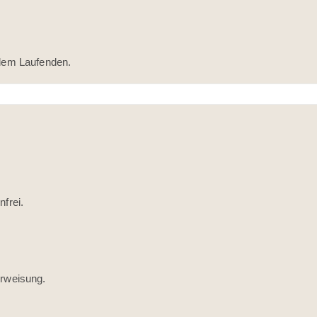
 dem Laufenden.
frei.
erweisung.