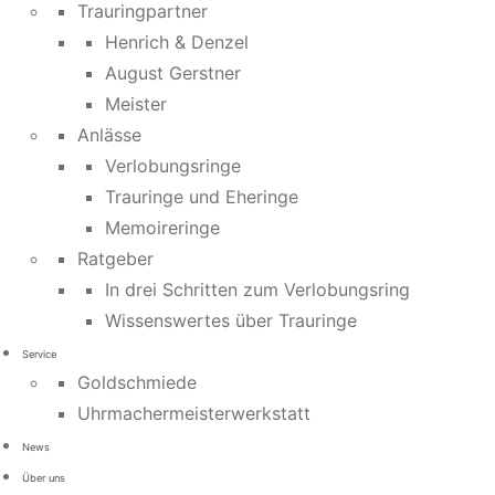
Trauringpartner
Henrich & Denzel
August Gerstner
Meister
Anlässe
Verlobungsringe
Trauringe und Eheringe
Memoireringe
Ratgeber
In drei Schritten zum Verlobungsring
Wissenswertes über Trauringe
Service
Goldschmiede
Uhrmachermeisterwerkstatt
News
Über uns