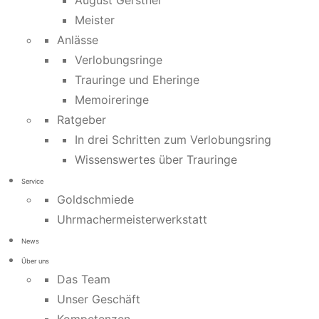
August Gerstner
Meister
Anlässe
Verlobungsringe
Trauringe und Eheringe
Memoireringe
Ratgeber
In drei Schritten zum Verlobungsring
Wissenswertes über Trauringe
Service
Goldschmiede
Uhrmachermeisterwerkstatt
News
Über uns
Das Team
Unser Geschäft