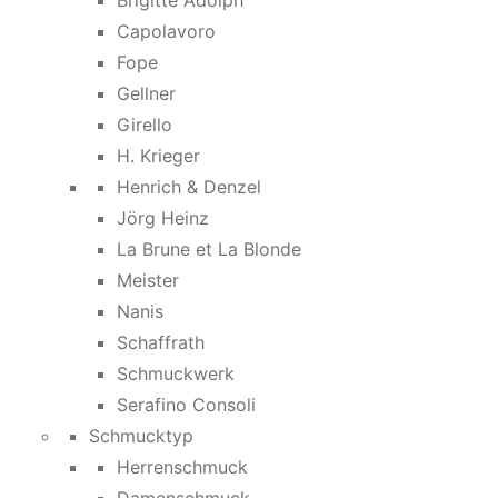
Brigitte Adolph
Capolavoro
Fope
Gellner
Girello
H. Krieger
Henrich & Denzel
Jörg Heinz
La Brune et La Blonde
Meister
Nanis
Schaffrath
Schmuckwerk
Serafino Consoli
Schmucktyp
Herrenschmuck