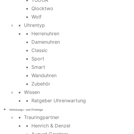
TUDOR
Qlocktwo
Wolf
Uhrentyp
Herrenuhren
Damenuhren
Classic
Sport
Smart
Wanduhren
Zubehör
Wissen
Ratgeber Uhrenwartung
Verlobungs- und Eheringe
Trauringpartner
Henrich & Denzel