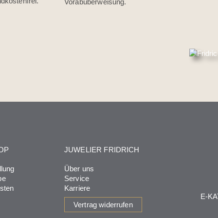
dkostenfrei.
Vorabüberweisung.
OP
JUWELIER FRIDRICH
llung
Über uns
be
Service
osten
Karriere
E-K
Vertrag widerrufen