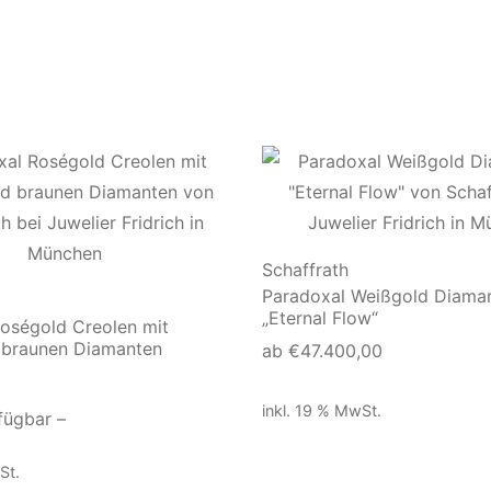
Schaffrath
Paradoxal Weißgold Diaman
„Eternal Flow“
oségold Creolen mit
 braunen Diamanten
ab
€
47.400,00
inkl. 19 % MwSt.
fügbar –
St.