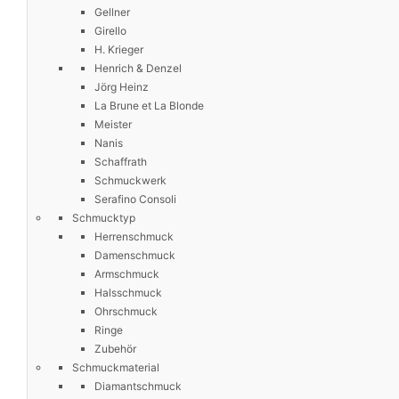
Gellner
Girello
H. Krieger
Henrich & Denzel
Jörg Heinz
La Brune et La Blonde
Meister
Nanis
Schaffrath
Schmuckwerk
Serafino Consoli
Schmucktyp
Herrenschmuck
Damenschmuck
Armschmuck
Halsschmuck
Ohrschmuck
Ringe
Zubehör
Schmuckmaterial
Diamantschmuck