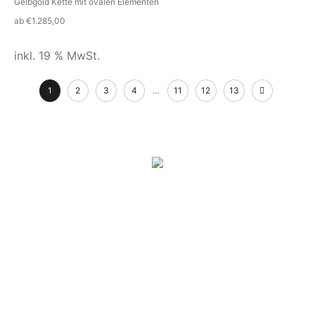
Gelbgold Kette mit ovalen Elementen
ab
€
1.285,00
inkl. 19 % MwSt.
1
2
3
4
…
11
12
13