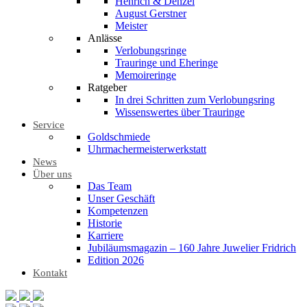
Henrich & Denzel
August Gerstner
Meister
Anlässe
Verlobungsringe
Trauringe und Eheringe
Memoireringe
Ratgeber
In drei Schritten zum Verlobungsring
Wissenswertes über Trauringe
Service
Goldschmiede
Uhrmachermeisterwerkstatt
News
Über uns
Das Team
Unser Geschäft
Kompetenzen
Historie
Karriere
Jubiläumsmagazin – 160 Jahre Juwelier Fridrich
Edition 2026
Kontakt