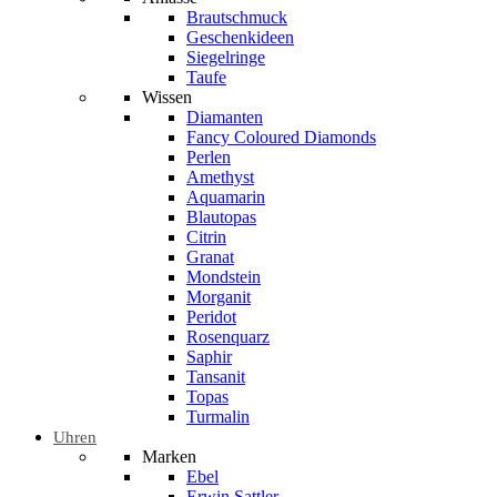
Brautschmuck
Geschenkideen
Siegelringe
Taufe
Wissen
Diamanten
Fancy Coloured Diamonds
Perlen
Amethyst
Aquamarin
Blautopas
Citrin
Granat
Mondstein
Morganit
Peridot
Rosenquarz
Saphir
Tansanit
Topas
Turmalin
Uhren
Marken
Ebel
Erwin Sattler