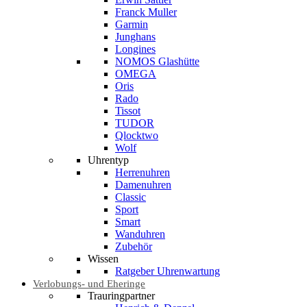
Franck Muller
Garmin
Junghans
Longines
NOMOS Glashütte
OMEGA
Oris
Rado
Tissot
TUDOR
Qlocktwo
Wolf
Uhrentyp
Herrenuhren
Damenuhren
Classic
Sport
Smart
Wanduhren
Zubehör
Wissen
Ratgeber Uhrenwartung
Verlobungs- und Eheringe
Trauringpartner