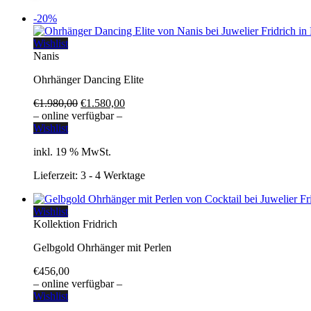
-20%
Wishlist
Nanis
Ohrhänger Dancing Elite
Ursprünglicher
Aktueller
€
1.980,00
€
1.580,00
Preis
Preis
– online verfügbar –
war:
ist:
Wishlist
€1.980,00
€1.580,00.
inkl. 19 % MwSt.
Lieferzeit:
3 - 4 Werktage
Wishlist
Kollektion Fridrich
Gelbgold Ohrhänger mit Perlen
€
456,00
– online verfügbar –
Wishlist