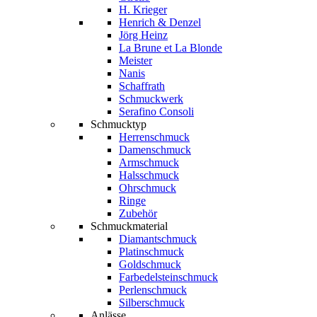
H. Krieger
Henrich & Denzel
Jörg Heinz
La Brune et La Blonde
Meister
Nanis
Schaffrath
Schmuckwerk
Serafino Consoli
Schmucktyp
Herrenschmuck
Damenschmuck
Armschmuck
Halsschmuck
Ohrschmuck
Ringe
Zubehör
Schmuckmaterial
Diamantschmuck
Platinschmuck
Goldschmuck
Farbedelsteinschmuck
Perlenschmuck
Silberschmuck
Anlässe