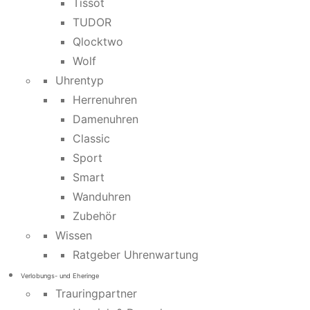
Tissot
TUDOR
Qlocktwo
Wolf
Uhrentyp
Herrenuhren
Damenuhren
Classic
Sport
Smart
Wanduhren
Zubehör
Wissen
Ratgeber Uhrenwartung
Verlobungs- und Eheringe
Trauringpartner