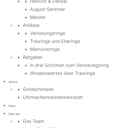
Henrich & Denzel
August Gerstner
Meister
Anlässe
Verlobungsringe
Trauringe und Eheringe
Memoireringe
Ratgeber
In drei Schritten zum Verlobungsring
Wissenswertes über Trauringe
Service
Goldschmiede
Uhrmachermeisterwerkstatt
News
Über uns
Das Team