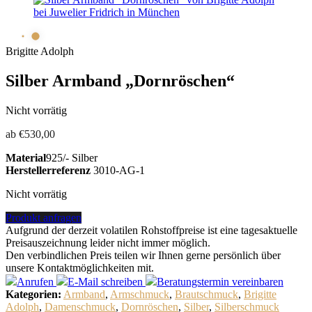
Brigitte Adolph
Silber Armband „Dornröschen“
Nicht vorrätig
ab
€
530,00
Material
925/- Silber
Herstellerreferenz
3010-AG-1
Nicht vorrätig
Produkt anfragen
Aufgrund der derzeit volatilen Rohstoffpreise ist eine tagesaktuelle
Preisauszeichnung leider nicht immer möglich.
Den verbindlichen Preis teilen wir Ihnen gerne persönlich über
unsere Kontaktmöglichkeiten mit.
Anrufen
E-Mail
schreiben
Beratungstermin
vereinbaren
Kategorien:
Armband
,
Armschmuck
,
Brautschmuck
,
Brigitte
Adolph
,
Damenschmuck
,
Dornröschen
,
Silber
,
Silberschmuck