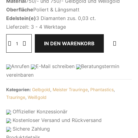
Material
750/- und 750/- Gelbgold und Weißgold
Oberfläche
Poliert & Längsmatt
Edelstein(e)
3 Diamanten zus. 0,03 ct.
Lieferzeit:
3 - 4 Werktage
IN DEN WARENKORB
Anrufen
E-Mail
schreiben
Beratungstermin
vereinbaren
Kategorien:
Gelbgold
,
Meister Trauringe
,
Phantastics
,
Trauringe
,
Weißgold
Offizieller Konzessionär
Kostenloser Versand und Rückversand
Sichere Zahlung
Produktdetails