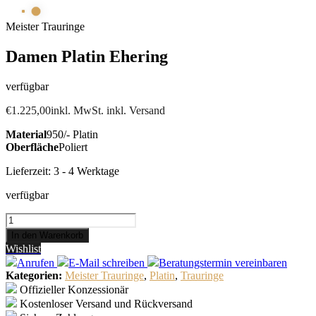
Meister Trauringe
Damen Platin Ehering
verfügbar
€
1.225,00
inkl. MwSt. inkl. Versand
Material
950/- Platin
Oberfläche
Poliert
Lieferzeit:
3 - 4 Werktage
verfügbar
Damen
Platin
In den Warenkorb
Ehering
Wishlist
Menge
Anrufen
E-Mail
schreiben
Beratungstermin
vereinbaren
Kategorien:
Meister Trauringe
,
Platin
,
Trauringe
Offizieller Konzessionär
Kostenloser Versand und Rückversand