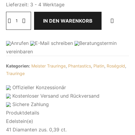
Lieferzeit:
3 - 4 Werktage
Damen
IN DEN WARENKORB
Roségold
und
Platin
Anrufen
E-Mail
schreiben
Beratungstermin
Ehering
vereinbaren
Phantastics
Menge
Kategorien:
Meister Trauringe
,
Phantastics
,
Platin
,
Roségold
,
Trauringe
Offizieller Konzessionär
Kostenloser Versand und Rückversand
Sichere Zahlung
Produktdetails
Edelstein(e)
41 Diamanten zus. 0,39 ct.