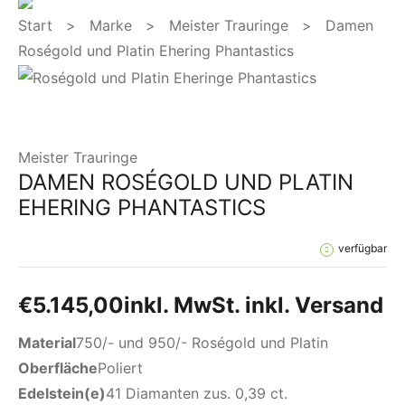
Start
>
Marke
>
Meister Trauringe
> Damen
Roségold und Platin Ehering Phantastics
Meister Trauringe
DAMEN ROSÉGOLD UND PLATIN
EHERING PHANTASTICS
verfügbar
€
5.145,00
inkl. MwSt. inkl. Versand
Material
750/- und 950/- Roségold und Platin
Oberfläche
Poliert
Edelstein(e)
41 Diamanten zus. 0,39 ct.