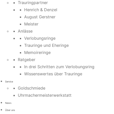
Trauringpartner
Henrich & Denzel
August Gerstner
Meister
Anlässe
Verlobungsringe
Trauringe und Eheringe
Memoireringe
Ratgeber
In drei Schritten zum Verlobungsring
Wissenswertes über Trauringe
Service
Goldschmiede
Uhrmachermeisterwerkstatt
News
Über uns