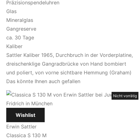
Präzisionspendeluhren
Glas
Mineralglas
Gangreserve
ca. 30 Tage
Kaliber
Sattler Kaliber 1965, Durchbruch in der Vorderplatine,
dreischenklige Gangradbrücke von Hand bombiert
und poliert, von vorne sichtbare Hemmung (Graham)
Das könnte Ihnen auch gefallen
Nicht vorrätig
Nicht vorrätig
Nicht vorrätig
Nicht vorrätig
Wishlist
Erwin Sattler
Classica S 130 M