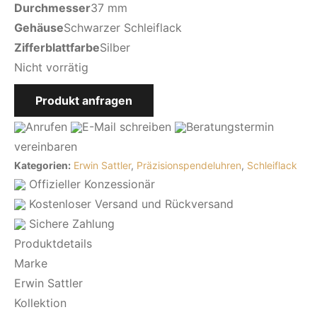
Durchmesser
37 mm
Gehäuse
Schwarzer Schleiflack
Zifferblattfarbe
Silber
Nicht vorrätig
Produkt anfragen
Anrufen
E-Mail
schreiben
Beratungstermin
vereinbaren
Kategorien:
Erwin Sattler
,
Präzisionspendeluhren
,
Schleiflack
Offizieller Konzessionär
Kostenloser Versand und Rückversand
Sichere Zahlung
Produktdetails
Marke
Erwin Sattler
Kollektion