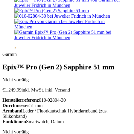
Garmin
Epix™ Pro (Gen 2) Sapphire 51 mm
Nicht vorrätig
€
1.249,99
inkl. MwSt. inkl. Versand
Herstellerreferenz
010-02804-30
Durchmesser
51 mm
Armband
Leder / Fluorkautschuk Hybridarmband (zus.
Silikonband)
Funktionen
Smartwatch, Datum
Nicht vorrätig