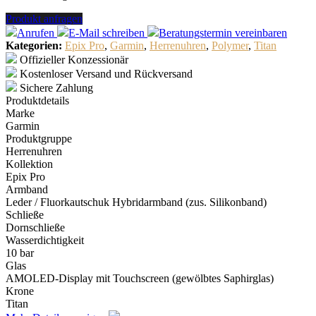
Produkt anfragen
Anrufen
E-Mail
schreiben
Beratungstermin
vereinbaren
Kategorien:
Epix Pro
,
Garmin
,
Herrenuhren
,
Polymer
,
Titan
Offizieller Konzessionär
Kostenloser Versand und Rückversand
Sichere Zahlung
Produktdetails
Marke
Garmin
Produktgruppe
Herrenuhren
Kollektion
Epix Pro
Armband
Leder / Fluorkautschuk Hybridarmband (zus. Silikonband)
Schließe
Dornschließe
Wasserdichtigkeit
10 bar
Glas
AMOLED-Display mit Touchscreen (gewölbtes Saphirglas)
Krone
Titan