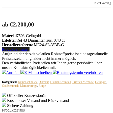
Nicht vorrätig
ab
€
2.200,00
Material
750/- Gelbgold
Edelstein(e)
43 Diamanten zus. 0,43 ct.
Herstellerreferenz
ME24-SL-VBB-G
Produkt anfragen
Aufgrund der derzeit volatilen Rohstoffpreise ist eine tagesaktuelle
Preisauszeichnung leider nicht immer möglich.
Den verbindlichen Preis teilen wir Ihnen gerne persönlich über
unsere Kontaktmöglichkeiten mit.
Anrufen
E-Mail
schreiben
Beratungstermin
vereinbaren
Kategorien:
Damenschmuck
,
Diamant
,
Diamantschmuck
,
Fridrich Memoire
,
Gelbgold
,
Goldschmuck
,
Memoireringe
,
Ringe
Offizieller Konzessionär
Kostenloser Versand und Rückversand
Sichere Zahlung
Produktdetails