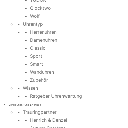
TUDOR
Qlocktwo
Wolf
Uhrentyp
Herrenuhren
Damenuhren
Classic
Sport
Smart
Wanduhren
Zubehör
Wissen
Ratgeber Uhrenwartung
Verlobungs- und Eheringe
Trauringpartner
Henrich & Denzel