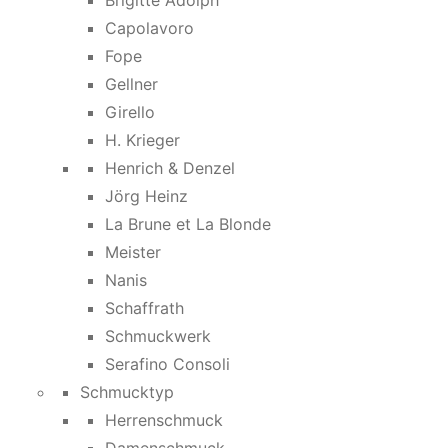
Brigitte Adolph
Capolavoro
Fope
Gellner
Girello
H. Krieger
Henrich & Denzel
Jörg Heinz
La Brune et La Blonde
Meister
Nanis
Schaffrath
Schmuckwerk
Serafino Consoli
Schmucktyp
Herrenschmuck