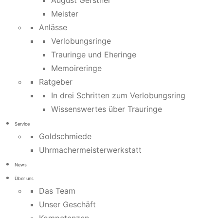
August Gerstner
Meister
Anlässe
Verlobungsringe
Trauringe und Eheringe
Memoireringe
Ratgeber
In drei Schritten zum Verlobungsring
Wissenswertes über Trauringe
Service
Goldschmiede
Uhrmachermeisterwerkstatt
News
Über uns
Das Team
Unser Geschäft