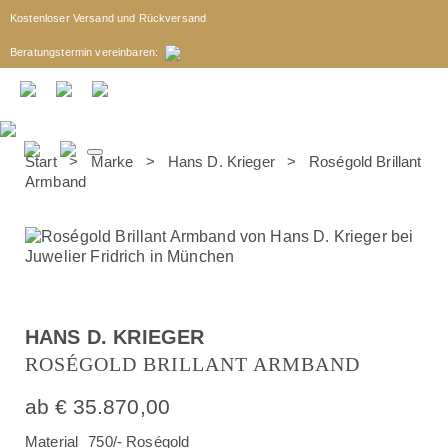
Kostenloser Versand und Rückversand
Beratungstermin
vereinbaren
:
Start
>
Marke
>
Hans D. Krieger
> Roségold Brillant
Armband
HANS D. KRIEGER
ROSÉGOLD BRILLANT ARMBAND
ab
€
35.870,00
Material
750/- Roségold