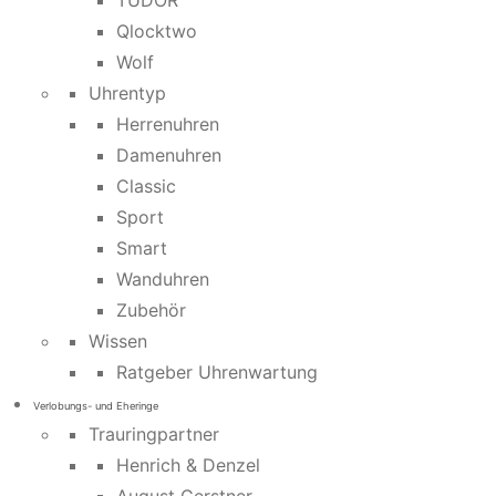
TUDOR
Qlocktwo
Wolf
Uhrentyp
Herrenuhren
Damenuhren
Classic
Sport
Smart
Wanduhren
Zubehör
Wissen
Ratgeber Uhrenwartung
Verlobungs- und Eheringe
Trauringpartner
Henrich & Denzel