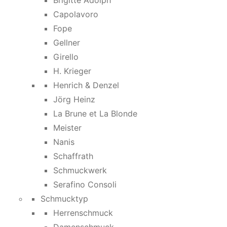
Brigitte Adolph
Capolavoro
Fope
Gellner
Girello
H. Krieger
Henrich & Denzel
Jörg Heinz
La Brune et La Blonde
Meister
Nanis
Schaffrath
Schmuckwerk
Serafino Consoli
Schmucktyp
Herrenschmuck