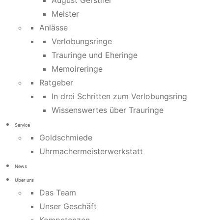
August Gerstner
Meister
Anlässe
Verlobungsringe
Trauringe und Eheringe
Memoireringe
Ratgeber
In drei Schritten zum Verlobungsring
Wissenswertes über Trauringe
Service
Goldschmiede
Uhrmachermeisterwerkstatt
News
Über uns
Das Team
Unser Geschäft