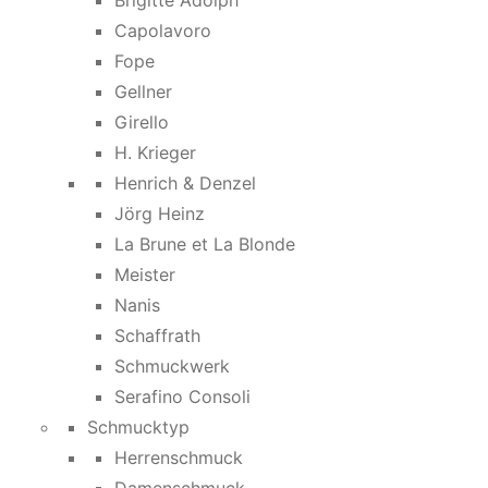
Brigitte Adolph
Capolavoro
Fope
Gellner
Girello
H. Krieger
Henrich & Denzel
Jörg Heinz
La Brune et La Blonde
Meister
Nanis
Schaffrath
Schmuckwerk
Serafino Consoli
Schmucktyp
Herrenschmuck