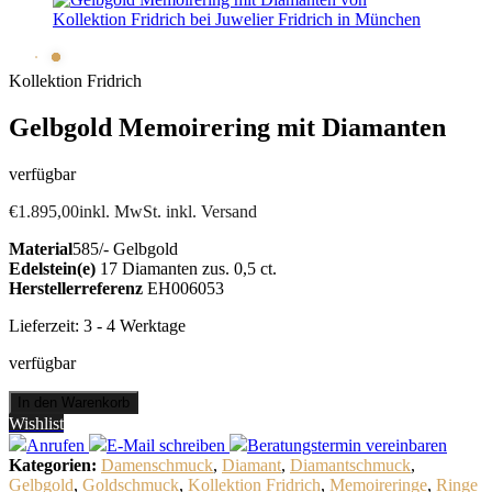
Kollektion Fridrich
Gelbgold Memoirering mit Diamanten
verfügbar
€
1.895,00
inkl. MwSt. inkl. Versand
Material
585/- Gelbgold
Edelstein(e)
17 Diamanten zus. 0,5 ct.
Herstellerreferenz
EH006053
Lieferzeit:
3 - 4 Werktage
verfügbar
Gelbgold
In den Warenkorb
Memoirering
Wishlist
mit
Anrufen
E-Mail
schreiben
Beratungstermin
vereinbaren
Diamanten
Kategorien:
Damenschmuck
,
Diamant
,
Diamantschmuck
,
Menge
Gelbgold
,
Goldschmuck
,
Kollektion Fridrich
,
Memoireringe
,
Ringe