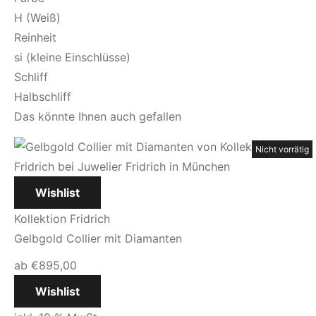
H (Weiß)
Reinheit
si (kleine Einschlüsse)
Schliff
Halbschliff
Das könnte Ihnen auch gefallen
Nicht vorrätig
Nicht vorrätig
Nicht vorrätig
Nicht vorrätig
Wishlist
Kollektion Fridrich
Gelbgold Collier mit Diamanten
ab
€
895,00
Wishlist