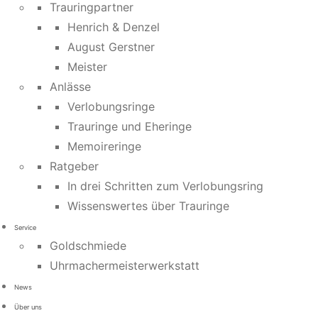
Trauringpartner
Henrich & Denzel
August Gerstner
Meister
Anlässe
Verlobungsringe
Trauringe und Eheringe
Memoireringe
Ratgeber
In drei Schritten zum Verlobungsring
Wissenswertes über Trauringe
Service
Goldschmiede
Uhrmachermeisterwerkstatt
News
Über uns