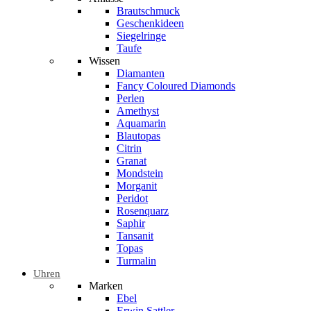
Brautschmuck
Geschenkideen
Siegelringe
Taufe
Wissen
Diamanten
Fancy Coloured Diamonds
Perlen
Amethyst
Aquamarin
Blautopas
Citrin
Granat
Mondstein
Morganit
Peridot
Rosenquarz
Saphir
Tansanit
Topas
Turmalin
Uhren
Marken
Ebel
Erwin Sattler