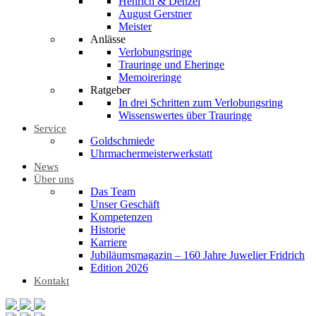
Henrich & Denzel
August Gerstner
Meister
Anlässe
Verlobungsringe
Trauringe und Eheringe
Memoireringe
Ratgeber
In drei Schritten zum Verlobungsring
Wissenswertes über Trauringe
Service
Goldschmiede
Uhrmachermeisterwerkstatt
News
Über uns
Das Team
Unser Geschäft
Kompetenzen
Historie
Karriere
Jubiläumsmagazin – 160 Jahre Juwelier Fridrich
Edition 2026
Kontakt