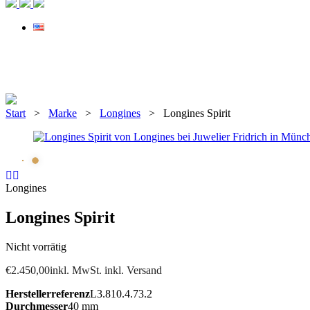
Start
>
Marke
>
Longines
> Longines Spirit
Longines
Longines Spirit
Nicht vorrätig
€
2.450,00
inkl. MwSt. inkl. Versand
Herstellerreferenz
L3.810.4.73.2
Durchmesser
40 mm