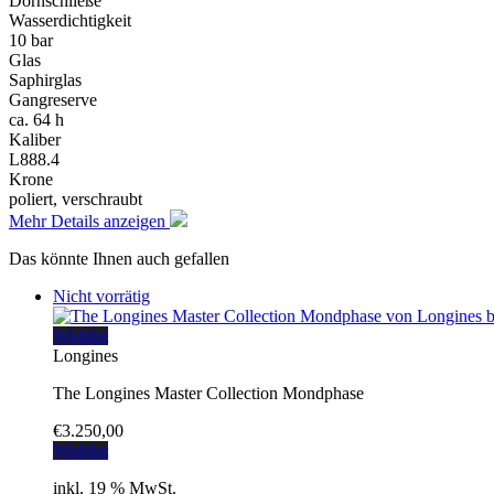
Dornschließe
Wasserdichtigkeit
10 bar
Glas
Saphirglas
Gangreserve
ca. 64 h
Kaliber
L888.4
Krone
poliert, verschraubt
Mehr Details anzeigen
Das könnte Ihnen auch gefallen
Nicht vorrätig
Wishlist
Longines
The Longines Master Collection Mondphase
€
3.250,00
Wishlist
inkl. 19 % MwSt.