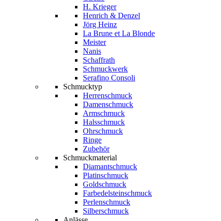
H. Krieger
Henrich & Denzel
Jörg Heinz
La Brune et La Blonde
Meister
Nanis
Schaffrath
Schmuckwerk
Serafino Consoli
Schmucktyp
Herrenschmuck
Damenschmuck
Armschmuck
Halsschmuck
Ohrschmuck
Ringe
Zubehör
Schmuckmaterial
Diamantschmuck
Platinschmuck
Goldschmuck
Farbedelsteinschmuck
Perlenschmuck
Silberschmuck
Anlässe