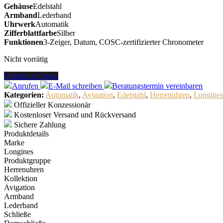
Gehäuse
Edelstahl
Armband
Lederband
Uhrwerk
Automatik
Zifferblattfarbe
Silber
Funktionen
3-Zeiger, Datum, COSC-zertifizierter Chronometer
Nicht vorrätig
Produkt anfragen
Anrufen
E-Mail
schreiben
Beratungstermin
vereinbaren
Kategorien:
Automatik
,
Avigation
,
Edelstahl
,
Herrenuhren
,
Longines
Offizieller Konzessionär
Kostenloser Versand und Rückversand
Sichere Zahlung
Produktdetails
Marke
Longines
Produktgruppe
Herrenuhren
Kollektion
Avigation
Armband
Lederband
Schließe