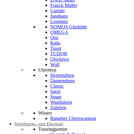
Franck Muller
Garmin
Junghans
Longines
NOMOS Glashütte
OMEGA
Oris
Rado
Tissot
TUDOR
Qlocktwo
Wolf
Uhrentyp
Herrenuhren
Damenuhren
Classic
Sport
Smart
Wanduhren
Zubehör
Wissen
Ratgeber Uhrenwartung
Verlobungs- und Eheringe
Trauringpartner