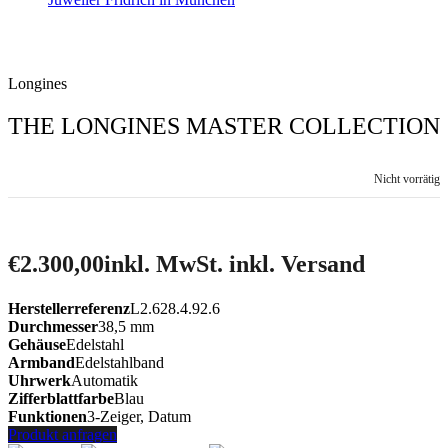
Longines
THE LONGINES MASTER COLLECTION
Nicht vorrätig
€
2.300,00
inkl. MwSt. inkl. Versand
Herstellerreferenz
L2.628.4.92.6
Durchmesser
38,5 mm
Gehäuse
Edelstahl
Armband
Edelstahlband
Uhrwerk
Automatik
Zifferblattfarbe
Blau
Funktionen
3-Zeiger, Datum
Produkt anfragen