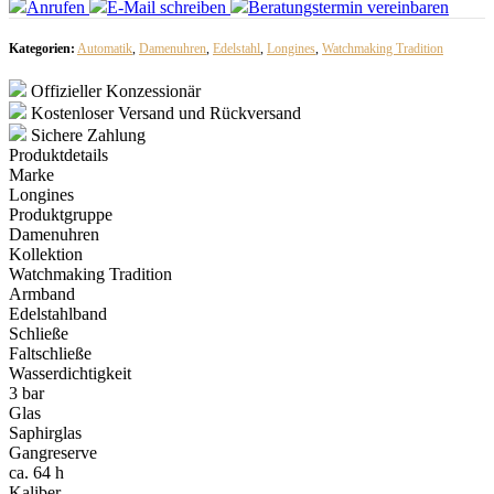
Anrufen
E-Mail
schreiben
Beratungstermin
vereinbaren
Kategorien:
Automatik
,
Damenuhren
,
Edelstahl
,
Longines
,
Watchmaking Tradition
Offizieller Konzessionär
Kostenloser Versand und Rückversand
Sichere Zahlung
Produktdetails
Marke
Longines
Produktgruppe
Damenuhren
Kollektion
Watchmaking Tradition
Armband
Edelstahlband
Schließe
Faltschließe
Wasserdichtigkeit
3 bar
Glas
Saphirglas
Gangreserve
ca. 64 h
Kaliber