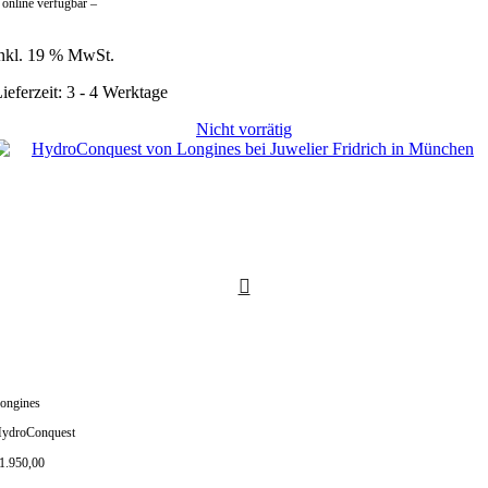
 online verfügbar –
nkl. 19 % MwSt.
ieferzeit:
3 - 4 Werktage
Nicht vorrätig
ongines
ydroConquest
1.950,00