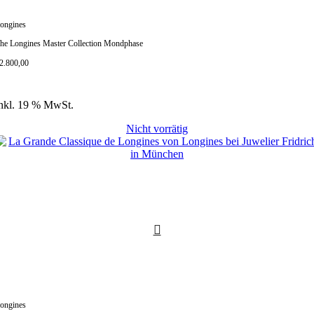
ongines
he Longines Master Collection Mondphase
2.800,00
nkl. 19 % MwSt.
Nicht vorrätig
ongines