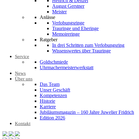
Henrich & Denzel
August Gerstner
Meister
Anlässe
Verlobungsringe
Trauringe und Eheringe
Memoireringe
Ratgeber
In drei Schritten zum Verlobungsring
Wissenswertes über Trauringe
Service
Goldschmiede
Uhrmachermeisterwerkstatt
News
Über uns
Das Team
Unser Geschäft
Kompetenzen
Historie
Karriere
Jubiläumsmagazin – 160 Jahre Juwelier Fridrich
Edition 2026
Kontakt