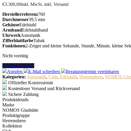
€
3.300,00
inkl. MwSt. inkl. Versand
Herstellerreferenz
760
Durchmesser
39,5 mm
Gehäuse
Edelstahl
Armband
Edelstahlband
Uhrwerk
Automatik
Zifferblattfarbe
Tabak
Funktionen
2-Zeiger und kleine Sekunde, Stunde, Minute, kleine Se
Nicht vorrätig
Produkt anfragen
Anrufen
E-Mail
schreiben
Beratungstermin
vereinbaren
Kategorien:
Automatik
,
Club
,
Edelstahl
,
Herrenuhren
,
NOMOS Glas
Offizieller Konzessionär
Kostenloser Versand und Rückversand
Sichere Zahlung
Produktdetails
Marke
NOMOS Glashütte
Produktgruppe
Herrenuhren
Kollektion