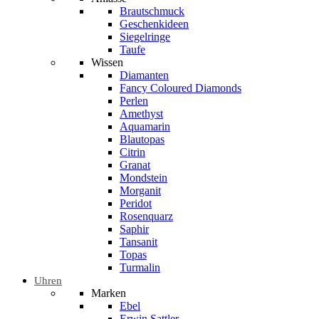
Brautschmuck
Geschenkideen
Siegelringe
Taufe
Wissen
Diamanten
Fancy Coloured Diamonds
Perlen
Amethyst
Aquamarin
Blautopas
Citrin
Granat
Mondstein
Morganit
Peridot
Rosenquarz
Saphir
Tansanit
Topas
Turmalin
Uhren
Marken
Ebel
Erwin Sattler