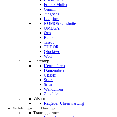
Franck Muller
Garmin
Junghans
Longines
NOMOS Glashütte
OMEGA
Oris
Rado
Tissot
TUDOR
Qlocktwo
Wolf
Uhrentyp
Herrenuhren
Damenuhren
Classic
Sport
Smart
Wanduhren
Zubehör
Wissen
Ratgeber Uhrenwartung
Verlobungs- und Eheringe
Trauringpartner