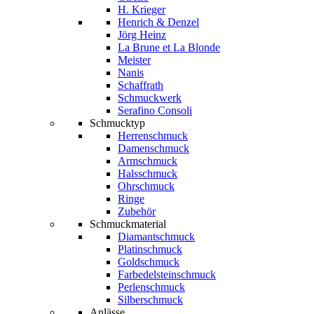
H. Krieger
Henrich & Denzel
Jörg Heinz
La Brune et La Blonde
Meister
Nanis
Schaffrath
Schmuckwerk
Serafino Consoli
Schmucktyp
Herrenschmuck
Damenschmuck
Armschmuck
Halsschmuck
Ohrschmuck
Ringe
Zubehör
Schmuckmaterial
Diamantschmuck
Platinschmuck
Goldschmuck
Farbedelsteinschmuck
Perlenschmuck
Silberschmuck
Anlässe