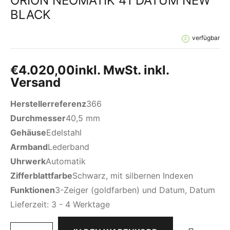
ORION NEOMATIK 41 DATUM NEW
BLACK
verfügbar
€
4.020,00
inkl. MwSt. inkl.
Versand
Herstellerreferenz
366
Durchmesser
40,5 mm
Gehäuse
Edelstahl
Armband
Lederband
Uhrwerk
Automatik
Zifferblattfarbe
Schwarz, mit silbernen Indexen
Funktionen
3-Zeiger (goldfarben) und Datum, Datum
Lieferzeit:
3 - 4 Werktage