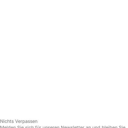
Sie bevorzugen eine persönliche Beratung?
Nichts Verpassen
Melden Sie sich für unseren Newsletter an und bleiben Sie