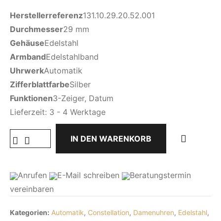
Herstellerreferenz
131.10.29.20.52.001
Durchmesser
29 mm
Gehäuse
Edelstahl
Armband
Edelstahlband
Uhrwerk
Automatik
Zifferblattfarbe
Silber
Funktionen
3-Zeiger, Datum
Lieferzeit:
3 - 4 Werktage
IN DEN WARENKORB
Anrufen
E-Mail
schreiben
Beratungstermin
vereinbaren
Kategorien:
Automatik
,
Constellation
,
Damenuhren
,
Edelstahl
,