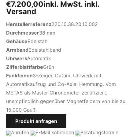
€
7.200,00
inkl. MwSt. inkl.
Versand
Herstellerreferenz
220.10.38.20.10.002
Durchmesser
38 mm
Gehäuse
Edelstahl
Armband
Edelstahlband
Uhrwerk
Automatik
Zifferblattfarbe
Grün
Funktionen
3-Zeiger, Datum, Uhrwerk mit
Automatikaufzug und Co-Axial Hemmung. Vom
METAS als Master Chronometer zertifiziert,
unempfindlich gegenüber Magnetfeldern von bis zu
15.000 Gauß.
Produkt anfragen
Anrufen
E-Mail
schreiben
Beratungstermin