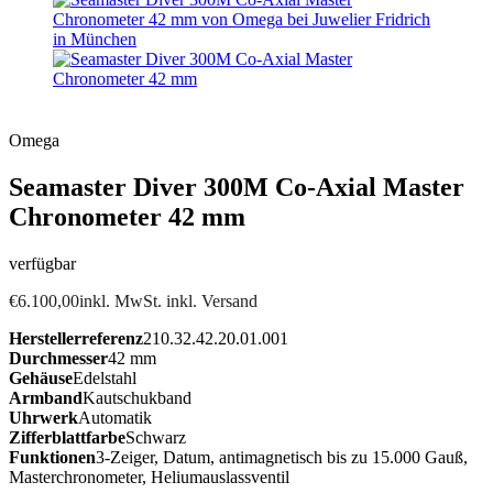
Omega
Seamaster Diver 300M Co-Axial Master
Chronometer 42 mm
verfügbar
€
6.100,00
inkl. MwSt. inkl. Versand
Herstellerreferenz
210.32.42.20.01.001
Durchmesser
42 mm
Gehäuse
Edelstahl
Armband
Kautschukband
Uhrwerk
Automatik
Zifferblattfarbe
Schwarz
Funktionen
3-Zeiger, Datum, antimagnetisch bis zu 15.000 Gauß,
Masterchronometer, Heliumauslassventil