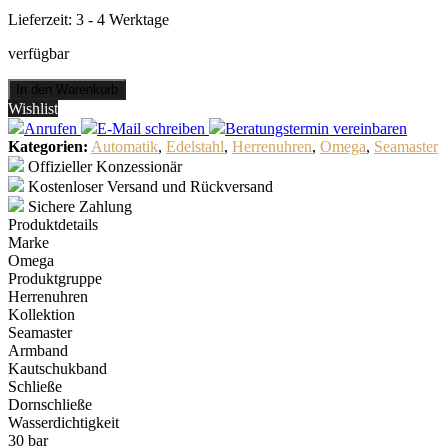
Lieferzeit:
3 - 4 Werktage
verfügbar
Seamaster
In den Warenkorb
Diver
Wishlist
300M
Anrufen
E-Mail
schreiben
Beratungstermin
vereinbaren
Co-
Kategorien:
Automatik
,
Edelstahl
,
Herrenuhren
,
Omega
,
Seamaster
Axial
Offizieller Konzessionär
Master
Kostenloser Versand und Rückversand
Chronometer
Sichere Zahlung
42
Produktdetails
mm
Marke
Menge
Omega
Produktgruppe
Herrenuhren
Kollektion
Seamaster
Armband
Kautschukband
Schließe
Dornschließe
Wasserdichtigkeit
30 bar