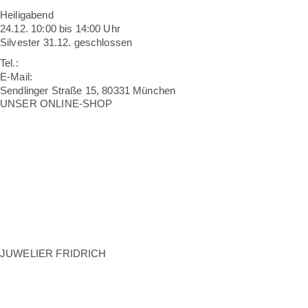
Heiligabend
24.12. 10:00 bis 14:00 Uhr
Silvester 31.12. geschlossen
Tel.:
089 2608038
E-Mail:
info@fridrich.de
Sendlinger Straße 15, 80331 München
UNSER ONLINE-SHOP
Sicherheit Ihrer Bestellung
Widerruf und Rückgabe
Lieferung / Versandkosten
Zahlungsarten
Impressum
AGB
Datenschutz
Erklärung zur Barrierefreiheit
Nutzungsbedingungen
JUWELIER FRIDRICH
Über uns
Service
Karriere