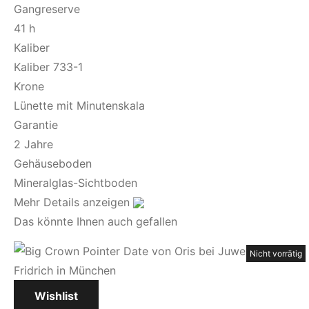
Gangreserve
41 h
Kaliber
Kaliber 733-1
Krone
Lünette mit Minutenskala
Garantie
2 Jahre
Gehäuseboden
Mineralglas-Sichtboden
Mehr Details anzeigen
Das könnte Ihnen auch gefallen
Nicht vorrätig
Nicht vorrätig
Wishlist