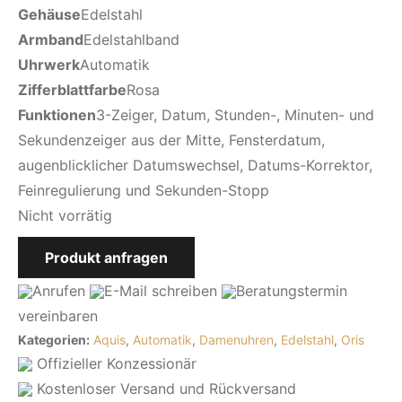
Gehäuse
Edelstahl
Armband
Edelstahlband
Uhrwerk
Automatik
Zifferblattfarbe
Rosa
Funktionen
3-Zeiger, Datum, Stunden-, Minuten- und
Sekundenzeiger aus der Mitte, Fensterdatum,
augenblicklicher Datumswechsel, Datums-Korrektor,
Feinregulierung und Sekunden-Stopp
Nicht vorrätig
Produkt anfragen
Anrufen
E-Mail
schreiben
Beratungstermin
vereinbaren
Kategorien:
Aquis
,
Automatik
,
Damenuhren
,
Edelstahl
,
Oris
Offizieller Konzessionär
Kostenloser Versand und Rückversand