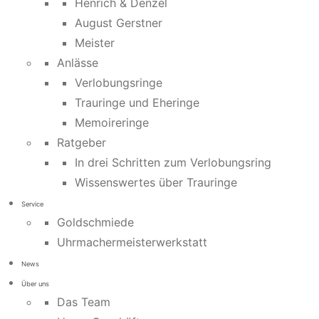
Henrich & Denzel
August Gerstner
Meister
Anlässe
Verlobungsringe
Trauringe und Eheringe
Memoireringe
Ratgeber
In drei Schritten zum Verlobungsring
Wissenswertes über Trauringe
Service
Goldschmiede
Uhrmachermeisterwerkstatt
News
Über uns
Das Team