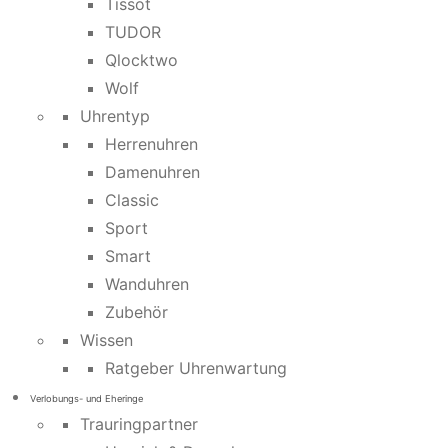
Tissot
TUDOR
Qlocktwo
Wolf
Uhrentyp
Herrenuhren
Damenuhren
Classic
Sport
Smart
Wanduhren
Zubehör
Wissen
Ratgeber Uhrenwartung
Verlobungs- und Eheringe
Trauringpartner