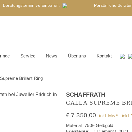
Beratungstermin
vereinbaren
:
Persönliche Beratu
ringe
Service
News
Über uns
Kontakt
preme Brillant Ring
SCHAFFRATH
CALLA SUPREME BR
€
7.350,00
inkl. MwSt. inkl.
Material
750/- Gelbgold
Edelstein(e)
1 Diamant 0,20 ct.