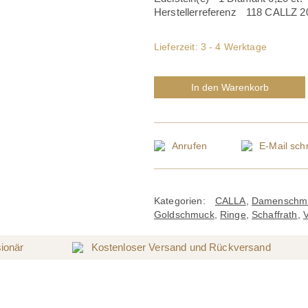
Herstellerreferenz
118 CALLZ 20
Lieferzeit:
3 - 4 Werktage
In den Warenkorb
Anrufen
E-Mail
schr
Kategorien:
CALLA
,
Damenschm
Goldschmuck
,
Ringe
,
Schaffrath
,
V
sionär
Kostenloser Versand und Rückversand