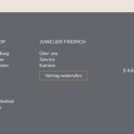
OP
JUWELIER FRIDRICH
llung
Über uns
be
Service
osten
Karriere
E-K
Vertrag widerrufen
freiheit
n