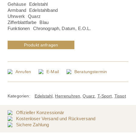
Gehäuse
Edelstahl
Armband
Edelstahlband
Uhrwerk
Quarz
Zifferblattfarbe
Blau
Funktionen
Chronograph, Datum, E.O.L.
Produkt anfragen
Anrufen
E-Mail
Beratungstermin
Kategorien:
Edelstahl
,
Herrenuhren
,
Quarz
,
T-Sport
,
Tissot
Offizieller Konzessionär
Kostenloser Versand und Rückversand
Sichere Zahlung