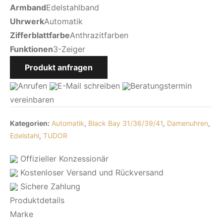
Armband
Edelstahlband
Uhrwerk
Automatik
Zifferblattfarbe
Anthrazitfarben
Funktionen
3-Zeiger
Produkt anfragen
Anrufen
E-Mail
schreiben
Beratungstermin
vereinbaren
Kategorien:
Automatik
,
Black Bay 31/36/39/41
,
Damenuhren
,
Edelstahl
,
TUDOR
Offizieller Konzessionär
Kostenloser Versand und Rückversand
Sichere Zahlung
Produktdetails
Marke