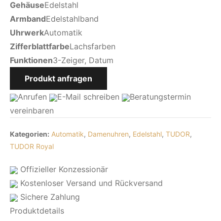
Gehäuse
Edelstahl
Armband
Edelstahlband
Uhrwerk
Automatik
Zifferblattfarbe
Lachsfarben
Funktionen
3-Zeiger, Datum
Produkt anfragen
Anrufen
E-Mail
schreiben
Beratungstermin
vereinbaren
Kategorien:
Automatik
,
Damenuhren
,
Edelstahl
,
TUDOR
,
TUDOR Royal
Offizieller Konzessionär
Kostenloser Versand und Rückversand
Sichere Zahlung
Produktdetails