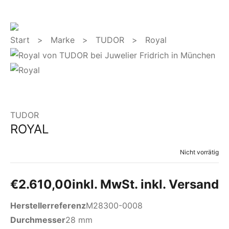
Start
>
Marke
>
TUDOR
> Royal
TUDOR
ROYAL
Nicht vorrätig
€
2.610,00
inkl. MwSt. inkl. Versand
Herstellerreferenz
M28300-0008
Durchmesser
28 mm