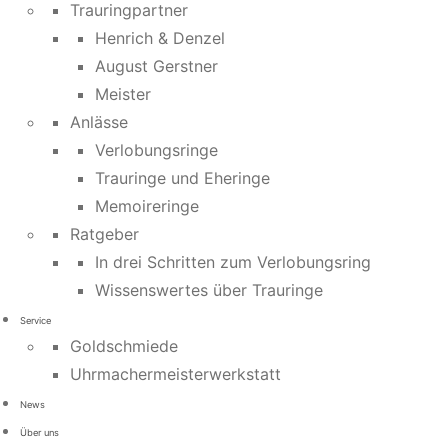
Trauringpartner
Henrich & Denzel
August Gerstner
Meister
Anlässe
Verlobungsringe
Trauringe und Eheringe
Memoireringe
Ratgeber
In drei Schritten zum Verlobungsring
Wissenswertes über Trauringe
Service
Goldschmiede
Uhrmachermeisterwerkstatt
News
Über uns